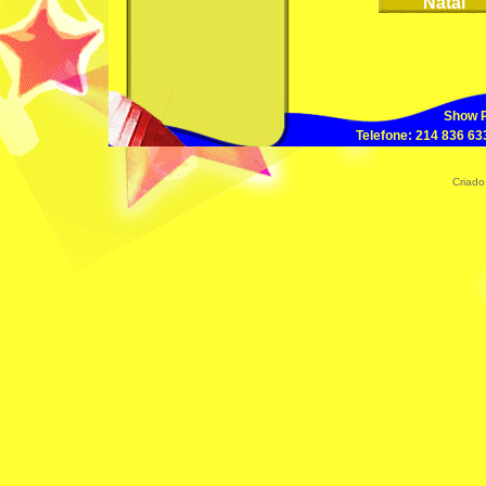
Natal
Show P
Telefone: 214 836 633
Criado